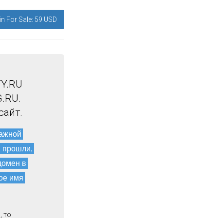
n For Sale: 59 USD
TY.RU
.RU.
сайт.
мажной
и прошли,
домен в
ое имя
, то