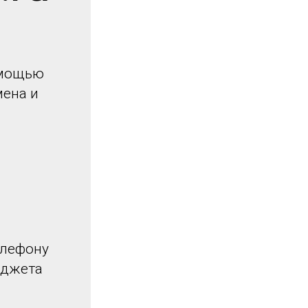
омощью
мена и
елефону
иджета