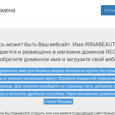
омена
Domai
сь может быть Ваш вебсайт. Имя IRINABEAU
дается и размещено в магазине доменов REG
обретите доменное имя и загрузите свой веб
доменное имя для бизнеса можно безопасно купить без бу
ы в течение нескольких минут. Времена бумажной передач
 проще. Для покупки перейдите на страницу лота, добавьте 
ну и оплатите удобным способом. Через мгновение доменн
станет Вашим.
ли Вы планируете открыть или уже имеете подходящий сайт/бизнес