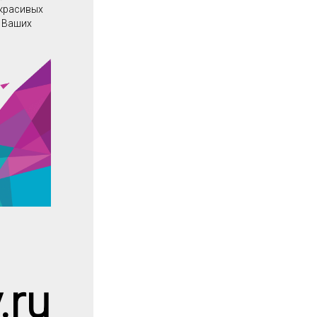
 красивых
о Ваших
.ru