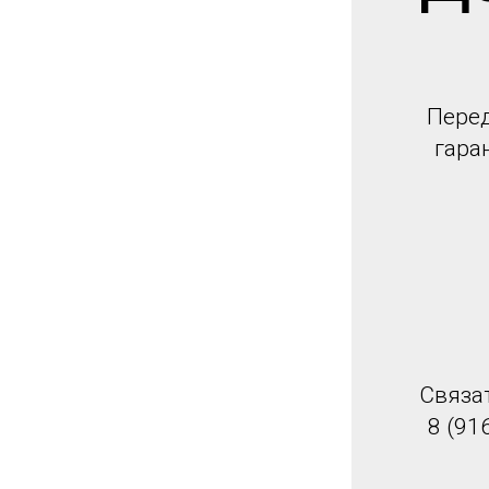
Перед
гара
Связа
8 (91